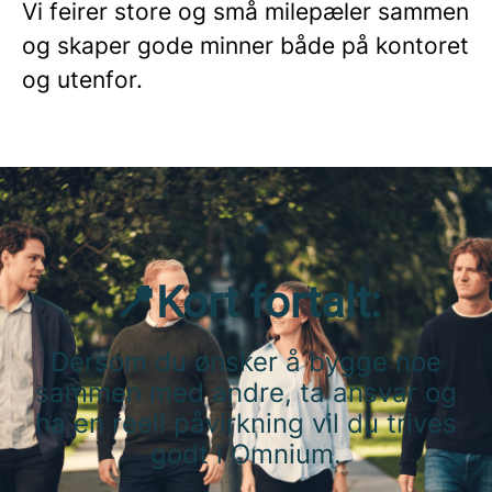
Vi feirer store og små milepæler sammen
og skaper gode minner både på kontoret
og utenfor.
📍Kort fortalt:
Dersom du ønsker å bygge noe
sammen med andre, ta ansvar og
ha en reell påvirkning vil du trives
godt i Omnium.