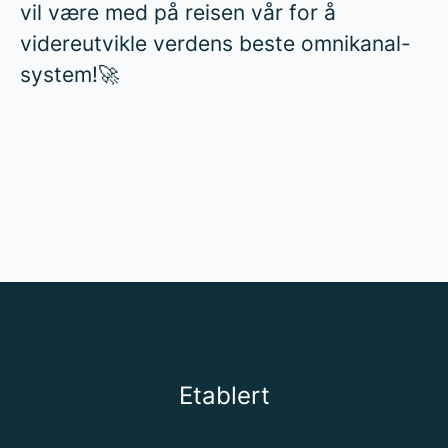
vil være med på reisen vår for å
videreutvikle verdens beste omnikanal-
system!🚀
Kundehistorier
Ledige stillinger
Omnium på 1-2-3
Etablert