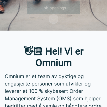
Job openings
Scroll to content
👋🏻 Hei! Vi er
Omnium
Omnium er et team av dyktige og
engasjerte personer som utvikler og
leverer et 100 % skybasert Order
Management System (OMS) som hjelper
bedrifter med å samle og håndtere ordre