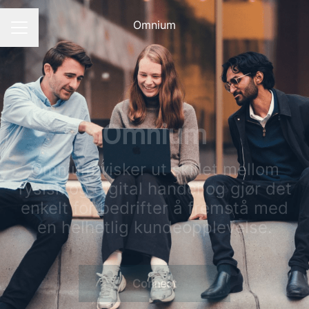
Omnium
CAREER MENU
Omnium
Omnium visker ut skillet mellom
fysisk og digital handel og gjør det
enkelt for bedrifter å fremstå med
en helhetlig kundeopplevelse.
Connect